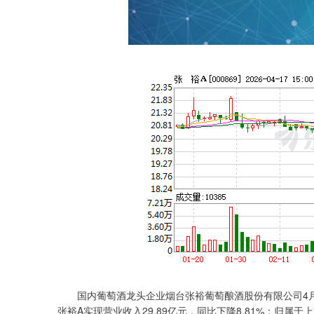
国内葡萄酒龙头企业烟台张裕葡萄酿酒股份有限公司4月1
张裕A实现营业收入29.89亿元，同比下降8.81%；归属于