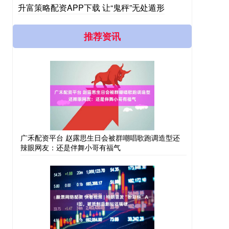
升富策略配资APP下载 让“鬼秤”无处遁形
推荐资讯
广禾配资平台 赵露思生日会被群嘲唱歌跑调造型还
辣眼网友：还是伴舞小哥有福气