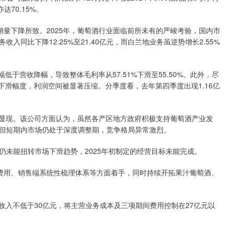
达70.15%。
下降所致。2025年，葡萄酒行业面临前所未有的严峻考验，国内市
同比下降12.25%至21.40亿元，而白兰地业务虽逆势增长2.55%
于营收降幅，导致整体毛利率从57.51%下滑至55.50%。此外，尽
营收下滑幅度，利润空间被显著压缩。分季度看，去年第四季度出现1.16亿
显现。该公司方面认为，虽然各产区地方政府积极支持葡萄酒产业发
但短期内市场仍处于深度调整期，竞争格局异常激烈。
能扭转市场下滑趋势，2025年初制定的经营目标未能完成。
用、销售端系统性梳理体系等方面着手，同时持续开拓果汁葡萄酒、
收入不低于30亿元，将主营业务成本及三项期间费用控制在27亿元以