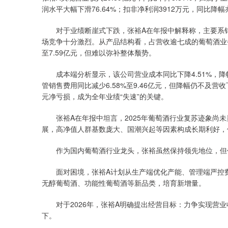
润水平大幅下滑76.64%；扣非净利润3912万元，同比降幅亦
对于业绩断崖式下跌，张裕A在年报中解释称，主要系销量
场竞争十分激烈。从产品结构看，占营收逾七成的葡萄酒业务收入
至7.59亿元，但难以弥补整体颓势。
成本端分析显示，该公司营业成本同比下降4.51%，降幅低
管销售费用同比减少6.58%至9.46亿元，但降幅仍不及
元净亏损，成为全年业绩“失速”的关键。
张裕A在年报中坦言，2025年葡萄酒行业复苏迹象尚未
展，高净值人群基数庞大、国潮兴起等因素构成长期利好，
作为国内葡萄酒行业龙头，张裕虽然保持领先地位，但仍未
面对困境，张裕A计划从生产端优化产能、管理端严控费
无醇葡萄酒、功能性葡萄酒等新品类，培育新增量。
对于2026年，张裕A明确提出经营目标：力争实现营业
下。