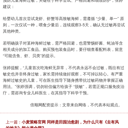
建议：
给婴幼儿首次尝试龙虾、虾蟹等高致敏海鲜，需遵循 “少量、单一” 原
则，一次仅试一种，喂食少量后，连续观察3-5天，确认无过敏再尝试
其他种类。
若明确孩子对某种海鲜过敏，需严格回避，也需警惕虾酱、蚝油等含
相关成分的加工食品。购买预包装食品时，要仔细查看配料表，留意
“可能含鱼、虾、贝类”的提示。
张婷提醒，“儿童首次吃海鲜无异常，不代表永远不会过敏，既往有过
敏史也并非终身过敏，家长需持续做好观察，不可掉以轻心。有严重
海鲜过敏史的儿童，可在医生指导下随身携带抗过敏药物并掌握正确
用法。”张婷强调，切勿轻信偏方给孩子 “脱敏”，若需正规口服免疫治
疗，需咨询专业儿科医生，在其指导下科学干预。
倍顺网配资提示：文章来自网络，不代表本站观点。
上一篇：
小麦策略官网 同样是田园治愈剧，为什么只有《去有风
的地方》能火遍全网?