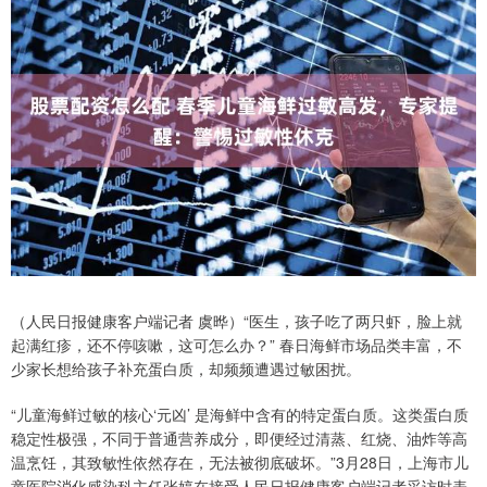
（人民日报健康客户端记者 虞晔）“医生，孩子吃了两只虾，脸上就
起满红疹，还不停咳嗽，这可怎么办？” 春日海鲜市场品类丰富，不
少家长想给孩子补充蛋白质，却频频遭遇过敏困扰。
“儿童海鲜过敏的核心‘元凶’ 是海鲜中含有的特定蛋白质。这类蛋白质
稳定性极强，不同于普通营养成分，即便经过清蒸、红烧、油炸等高
温烹饪，其致敏性依然存在，无法被彻底破坏。”3月28日，上海市儿
童医院消化感染科主任张婷在接受人民日报健康客户端记者采访时表