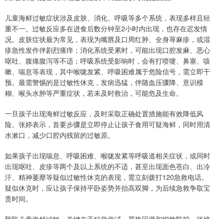
儿童海鲜过敏症状涉及皮肤、消化、呼吸等多个系统，表现多样且轻
重不一。过敏反应多在进食后数分钟至2小时内出现，也存在迟发情
况。皮肤症状最为常见，表现为嘴唇及口周红肿、全身荨麻疹，或湿
疹急性发作伴剧烈瘙痒；消化系统受累时，可能出现口腔发麻、恶心
呕吐、腹痛腹泻等不适；呼吸系统受影响时，会有打喷嚏、鼻塞、咳
嗽、喘息等表现，其中喉咙发紧、呼吸困难属于危险信号，需立即干
预。最需警惕的是过敏性休克，发病迅猛，伴随血压骤降、意识模
糊、喉头水肿等严重症状，若未及时救治，可能危及生命。
一旦孩子出现海鲜过敏反应，及时采取正确处置措施能有效降低风
险。张婷表示，首要步骤是立即停止让孩子食用可疑海鲜，同时用清
水漱口，减少口腔内残留的过敏原。
如果孩子出现喘息、呼吸困难、喉咙发紧等呼吸道相关症状，或同时
出现呕吐、皮疹等两个及以上系统的不适，甚至出现面色苍白、出冷
汗、精神萎靡等疑似过敏性休克的表现，需立刻拨打120急救电话。
疑似休克时，应让孩子保持平卧姿势并抬高双脚，为后续急救争取宝
贵时间。
预防儿童海鲜过敏，关键在于科学尝试、严格回避和细致防护，张婷