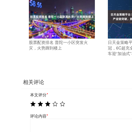
股票配资排名 普陀一小区突发火
日天金策略平
灾，火势蹿到楼上
冠，6C超充
车迎“加油式
相关评论
本文评分
*
评论内容
*