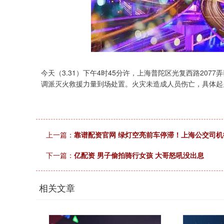
今天（3.31）下午4时45分许，上海普陀区光复西路20
调派灭火救援力量到场处置。火灾未造成人员伤亡，具体起
上一篇：
靠谱配资官网 绿灯空亮前车停滞！上海公交司
下一篇：
亿配资 男子偷拍骑行女孩 大哥怒吼没出息
相关文章