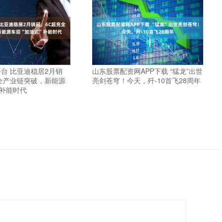
台 比亚迪稳居2月销
山东股票配资网APP下载 “猛龙”出世
全产业链突破，新能源
亮剑苍穹！今天，歼-10首飞28周年
”补能时代