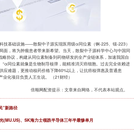
基础设施——散裂中子源实现医用级α同位素（锕-225、镭-223）
局面，将为肿瘤患者带来新希望。当天，散裂中子源科学中心与中国同
署战略协议，构建从同位素制备到药物研发的全产业链体系，加速我国自
。“α同位素就像是生物制导核弹，能精准消灭癌细胞。过去完全依赖进
供应难题，更推动核药价格下降60%以上，让抗癌核弹惠及普通患
产业化项目负责人王生说。 （21财经）
倍顺网配资提示：文章来自网络，不代表本站观点。
民”新路径
(MU.US)、SK海力士领跌半导体三年半最惨单月