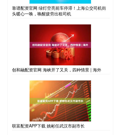
靠谱配资官网 绿灯空亮前车停滞！上海公交司机街
头暖心一唤，唤醒疲劳出租司机
创和融配资官网 海峡开了又关，四种情景 | 海外
联富配资APP下载 姚彬任武汉市副市长