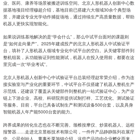
业、医药、康养等场景被搬进训练空间。北京人形机器人创新中心数
据基地项目经理穆超介绍，基地目前已搭建六大领域30余个典型场
景，并建设专业光学动作捕捉场地，通过持续生产高质量数据，帮助
机器人更快实现智能化。
如果说训练基地解决的是“学会什么”，那么中试平台面对的课题则
是“如何走向量产”。2025年建成投产的北京人形机器人中试验证平
台，填补了人形机器人领域专业化中试平台的空白。从关键零部件到
整机组装，从功能验证到性能测试，机器人在投入使用前，都要在这
里完成一次“毕业考试”。
北京人形机器人创新中心中试验证平台总装经理赵常荣介绍，作为连
接实验室与产业化的重要环节，中试平台不仅搭建了机器人整机生产
示范线，还建设了覆盖从关键部件到整机的一站式验证中心，为产业
链上下游企业、高校、科研院所提供试制打样、工艺优化、测试验证
等服务。目前，平台已具备试制生产和测试设备500台套，以及具身
智能机器人年产能5000台套的能力。
跨界成果的转化生态也在不断完善。颈椎按摩仪、炒菜机器人、远程
报警器……走进北京昱栎技术有限公司，一件件产品静静陈列在展厅
中。公司创始人、董事长栗旭锦介绍，这些产品均由企业孵化而来。