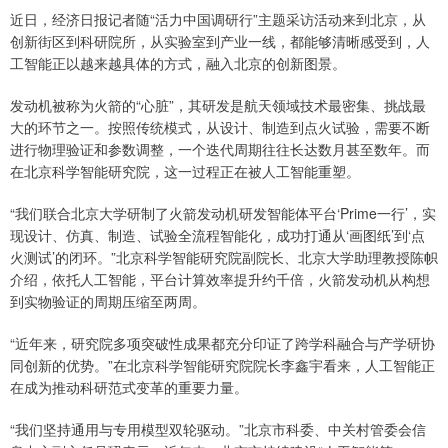
近日，经济日报记者随“活力中国调研行”主题采访活动来到北京，从
创新街区到科研院所，从实验室到产业一线，都能够清晰感受到，人
工智能正以越来越具体的方式，融入北京的创新图景。
发动机被称为火箭的“心脏”，其研发是航天领域技术最密集、挑战最
大的环节之一。按照传统模式，从设计、制造到点火试验，需要不断
进行物理验证和参数调整，一个迭代周期往往长达数月甚至数年。而
在北京科学智能研究院，这一过程正在被人工智能重塑。
“我们联合北京大学研制了火箭发动机研发智能体平台‘Prime一行’，实
现设计、仿真、制造、试验全流程智能化，成功打通从‘画图纸’到‘点
火测试’的闭环。”北京科学智能研究院副院长、北京大学助理教授陈帜
介绍，依托人工智能，平台计算效率提升约千倍，火箭发动机从构想
到实物验证的周期压缩至两周。
“近年来，研究院多项突破性成果都充分印证了跨学科融合与产学研协
同创新的优势。”在北京科学智能研究院院长李鑫宇看来，人工智能正
在成为推动科研范式变革的重要力量。
“我们坚持通用与专用模型双轮驱动。”北京市科委、中关村管委会信