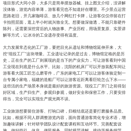
项目形式大同小异，大多只是简单摆放器械、挂上图文介绍，没讲解
没体验，游览内容单薄，游客看完也不知道好在哪里。不少景点运营
思路老旧，开几家咖啡店、放几个网红打卡牌，让游客仅仅停留在打
卡拍照层面，逛上半小时就兴致全无。想要做深做透，不能只靠硬件
陈列，还需要深挖背后的人物故事、产业历程，用场景复原、实景讲
解等方式，让冰冷的工业遗存变得有温度。
大力发展常态化的工厂游，要把目光从遗址和博物馆延伸开来，大
挖“现役工厂”这块增量。工业遗址记录的是过去，博物馆定格的是历
史，正在生产的工厂则展现的是当下的产业实力，可让游客看到中国
工业现在到底是什么水平。比如，沈阳的机床厂可以开放装配车间让
游客看大国工匠怎么磨零件，广东的家电工厂可以让游客体验定制一
台专属小家电，福建的造船厂可以让游客近距离看巨轮怎么下水——
这些活的生产场景本身就是最好的旅游资源。现役工厂开门之前得划
好区域，生产归生产、参观归参观，做好安全和保密工作，只要安排
得当，完全可以实现生产观光两不误。
工业旅游想要留住游客、打响口碑，归根结底还是要打磨服务品质。
比如，根据不同人群调整游览内容，面向普通游客简化专业术语，增
加趣味讲解；针对研学团队设计配套课程和互动环节。完善配套设
施，做好指引、休息、便民服务，同时规范讲解、接待等服务细节。