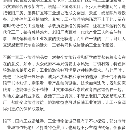
为文旅融合再添新方向。说起工业游览项目，不少人最先想到的，是
把老旧厂房、废弃矿区等工业遗址改成文创园、景点，或是陈列老设
备、老物件的工业博物馆。其实，工业旅游的内涵远不止于此，留存
着时代记忆的工业遗址、承载历史脉络的博物馆，还在正常运转的现
代化工厂，都有独特魅力。老旧厂房藏着一代代产业工人的奋斗故
事，博物馆梳理着工业发展的变迁轨迹，而生产一线的工厂，能让人
直观感受现代制造的活力，三者共同构成鲜活的工业文化图景。
不断丰富工业旅游的品类，对整个文旅行业和研学教育都有着实实在
在的意义。如今，大众旅游不再只偏爱山水风光、古镇村落，特色体
验游越来越受欢迎，工业旅游恰好可满足这种旅游需求。与此同时，
走进工业场景开展研学，成为不少学校和家长的选择，孩子们不再局
限于书本知识，亲眼看一看产品如何诞生、技术如何迭代，既能拓宽
眼界，也能体会实干精神，让文旅体验和素质教育自然结合在一起。
对地方旅游行业来说，盘活了工业资源，不管是老旧厂房还是现成工
厂，都能变出旅游收益，旅游收益也可以反哺工业资源，让工业资源
得到更好的保护或发展。
眼下，国内工业遗址游、工业博物馆游已经有了不少探索，部分老牌
工业城市依托老厂区打造特色景点，也建起不少主题博物馆。但很多