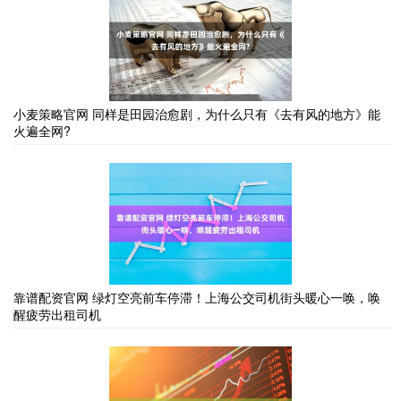
小麦策略官网 同样是田园治愈剧，为什么只有《去有风的地方》能
火遍全网?
靠谱配资官网 绿灯空亮前车停滞！上海公交司机街头暖心一唤，唤
醒疲劳出租司机